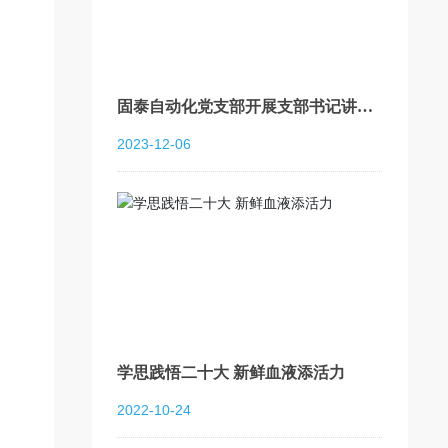
固泰自动化党支部开展支部书记讲专
题党课活动
2023-12-06
学思践悟二十大 新鲜血液添活力
2022-10-24