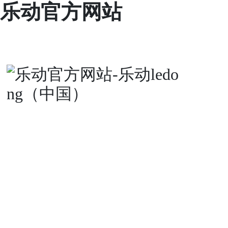
乐动官方网站