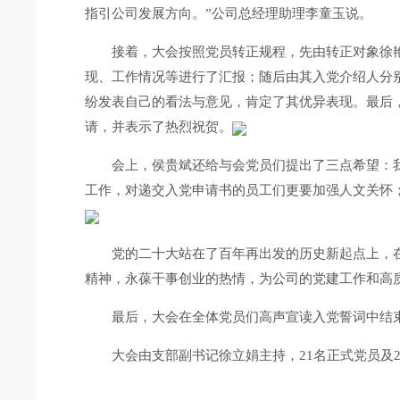
指引公司发展方向。”公司总经理助理李童玉说。
接着，大会按照党员转正规程，先由转正对象徐
现、工作情况等进行了汇报；随后由其入党介绍人分
纷发表自己的看法与意见，肯定了其优异表现。最后
请，并表示了热烈祝贺。
会上，侯贵斌还给与会党员们提出了三点希望：
工作，对递交入党申请书的员工们更要加强人文关怀；
党的二十大站在了百年再出发的历史新起点上，
精神，永葆干事创业的热情，为公司的党建工作和高
最后，大会在全体党员们高声宣读入党誓词中结
大会由支部副书记徐立娟主持，21名正式党员及