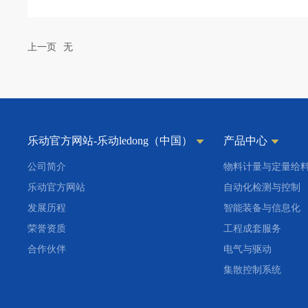
上一页
无
乐动官方网站-乐动ledong（中国）
产品中心
公司简介
物料计量与定量给
乐动官方网站
自动化检测与控制
发展历程
智能装备与信息化
荣誉资质
工程成套服务
合作伙伴
电气与驱动
集散控制系统