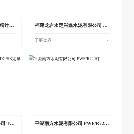
煤粉计量
福建龙岩永定兴鑫水泥有限公司 P
WF/V1940秤
→
→
了解更多
司 TD
平湖南方水泥有限公司 PWF/R720
秤