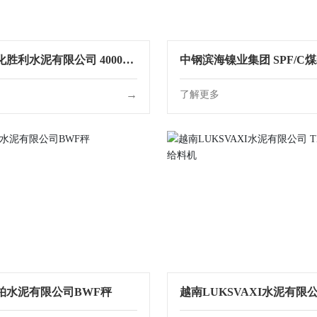
胜利水泥有限公司 4000t/d
中钢滨海镍业集团 SPF/C
线 PWF/V1525生料计量转
秤
→
多
了解更多
柏水泥有限公司BWF秤
越南LUKSVAXI水泥有限公
G/SK定量给料机