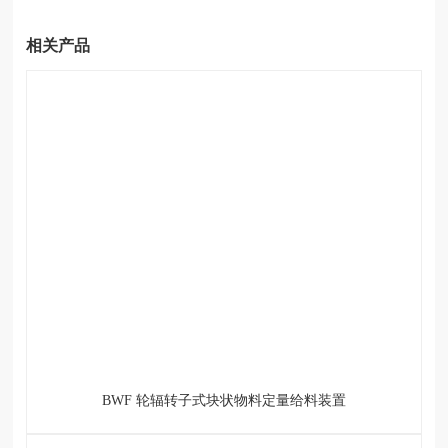
事
记
相关产品
联
系
我
们
BWF 轮辐转子式块状物料定量给料装置