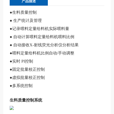
产品描述
方
网
●生料质量控制
站
● 生产统计及管理
●记录喂料定量给料机实际喂料量
党
建
● 自动计算喂料定量给料机喂料比例
工
● 自动接收X-射线荧光分析仪分析结果
作
●喂料定量给料机比例自动/手动调整
应
●实时 PI控制
用
●固定批量校正控制
案
例
●虚拟批量校正控制
●多系统控制
科
技
生料质量控制系统
产
业
大