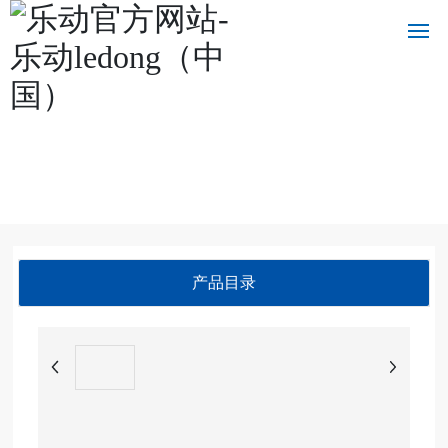
乐动官方网站
乐
动
官
方
网
站-
乐
产品目录
动l
edo
ng
（中
国）
乐