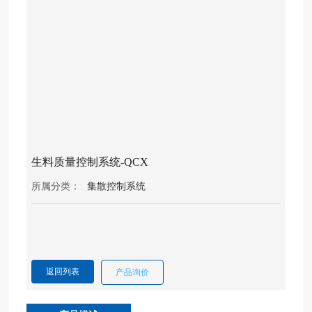
动
官
方
网
站-
乐
动l
edo
ng
（中
国）
生料质量控制系统-QCX
所属分类：
集散控制系统
产
品
中
心
返回列表
产品询价
乐
动
官